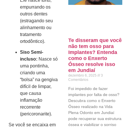
Ele nasce torto,
empurrando os
outros dentes
(estragando seu
alinhamento ou
tratamento
Te disseram que você
ortodôntico).
não tem osso para
Implantes? Entenda
Siso Semi-
como o Enxerto
incluso:
Nasce só
Ósseo resolve isso
uma pontinha,
em Jundiaí
criando uma
dezembro 6, 2025
3
“bolsa” na gengiva
Comentários
difícil de limpar,
Foi impedido de fazer
que causa
implantes por falta de osso?
inflamação
Descubra como o Enxerto
Ósseo realizado na Vida
recorrente
Plena Odonto em Jundiaí
(pericoronarite).
pode recuperar sua estrutura
óssea e viabilizar o sorriso
Se você se encaixa em