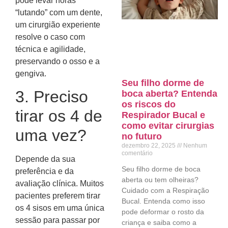
pode levar horas
“lutando” com um dente,
um cirurgião experiente
resolve o caso com
técnica e agilidade,
preservando o osso e a
gengiva.
Seu filho dorme de
3. Preciso
boca aberta? Entenda
os riscos do
tirar os 4 de
Respirador Bucal e
como evitar cirurgias
uma vez?
no futuro
dezembro 22, 2025
Nenhum
comentário
Depende da sua
Seu filho dorme de boca
preferência e da
aberta ou tem olheiras?
avaliação clínica. Muitos
Cuidado com a Respiração
pacientes preferem tirar
Bucal. Entenda como isso
os 4 sisos em uma única
pode deformar o rosto da
sessão para passar por
criança e saiba como a