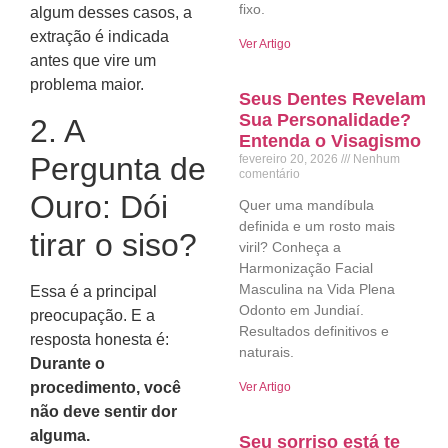
fixo.
algum desses casos, a
extração é indicada
Ver Artigo
antes que vire um
problema maior.
Seus Dentes Revelam
Sua Personalidade?
2. A
Entenda o Visagismo
Pergunta de
fevereiro 20, 2026
Nenhum
comentário
Ouro: Dói
Quer uma mandíbula
definida e um rosto mais
tirar o siso?
viril? Conheça a
Harmonização Facial
Masculina na Vida Plena
Essa é a principal
Odonto em Jundiaí.
preocupação. E a
Resultados definitivos e
resposta honesta é:
naturais.
Durante o
procedimento, você
Ver Artigo
não deve sentir dor
alguma.
Seu sorriso está te