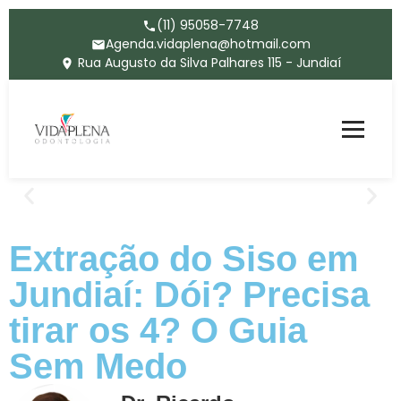
(11) 95058-7748
Agenda.vidaplena@hotmail.com
Rua Augusto da Silva Palhares 115 - Jundiaí
Extração do Siso em
Jundiaí: Dói? Precisa
tirar os 4? O Guia
Sem Medo