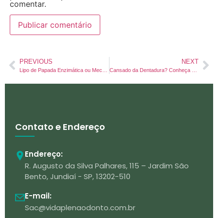
comentar.
PREVIOUS
NEXT
Lipo de Papada Enzimática ou Mecânica? Entenda qual realmente funciona para o seu rosto
Cansado da Dentadura? Conheça a Prótese Protocolo (Dentes Fixos) Dentista em Jundiaí
Contato e Endereço
Endereço:
R. Augusto da Silva Palhares, 115 – Jardim São
Bento, Jundiaí - SP, 13202-510
E-mail:
Sac@vidaplenaodonto.com.br