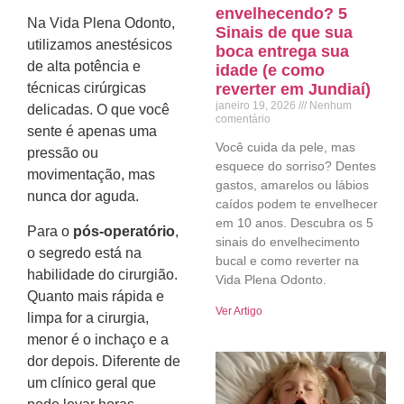
envelhecendo? 5
Na Vida Plena Odonto,
Sinais de que sua
utilizamos anestésicos
boca entrega sua
de alta potência e
idade (e como
reverter em Jundiaí)
técnicas cirúrgicas
janeiro 19, 2026
Nenhum
delicadas. O que você
comentário
sente é apenas uma
Você cuida da pele, mas
pressão ou
esquece do sorriso? Dentes
movimentação, mas
gastos, amarelos ou lábios
nunca dor aguda.
caídos podem te envelhecer
em 10 anos. Descubra os 5
Para o
pós-operatório
,
sinais do envelhecimento
o segredo está na
bucal e como reverter na
habilidade do cirurgião.
Vida Plena Odonto.
Quanto mais rápida e
Ver Artigo
limpa for a cirurgia,
menor é o inchaço e a
dor depois. Diferente de
um clínico geral que