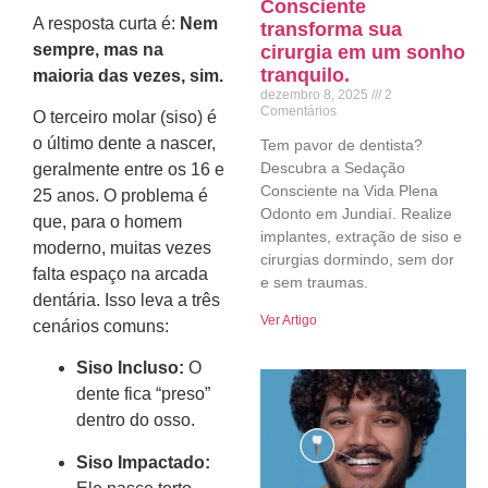
Consciente
A resposta curta é:
Nem
transforma sua
sempre, mas na
cirurgia em um sonho
tranquilo.
maioria das vezes, sim.
dezembro 8, 2025
2
Comentários
O terceiro molar (siso) é
o último dente a nascer,
Tem pavor de dentista?
Descubra a Sedação
geralmente entre os 16 e
Consciente na Vida Plena
25 anos. O problema é
Odonto em Jundiaí. Realize
que, para o homem
implantes, extração de siso e
moderno, muitas vezes
cirurgias dormindo, sem dor
falta espaço na arcada
e sem traumas.
dentária. Isso leva a três
Ver Artigo
cenários comuns:
Siso Incluso:
O
dente fica “preso”
dentro do osso.
Siso Impactado: