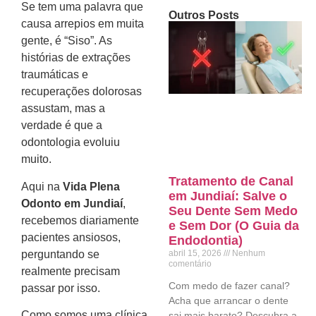
Se tem uma palavra que
Outros Posts
causa arrepios em muita
gente, é “Siso”. As
histórias de extrações
traumáticas e
recuperações dolorosas
assustam, mas a
verdade é que a
odontologia evoluiu
muito.
Tratamento de Canal
Aqui na
Vida Plena
em Jundiaí: Salve o
Odonto em Jundiaí
,
Seu Dente Sem Medo
recebemos diariamente
e Sem Dor (O Guia da
pacientes ansiosos,
Endodontia)
perguntando se
abril 15, 2026
Nenhum
comentário
realmente precisam
Com medo de fazer canal?
passar por isso.
Acha que arrancar o dente
Como somos uma clínica
sai mais barato? Descubra a