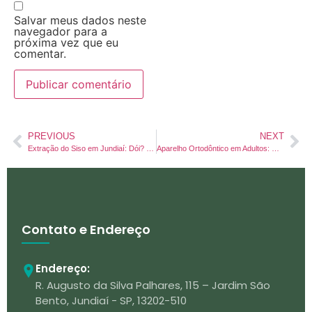
Salvar meus dados neste
navegador para a
próxima vez que eu
comentar.
PREVIOUS
NEXT
Extração do Siso em Jundiaí: Dói? Precisa tirar os 4? O Guia Sem Medo
Aparelho Ortodôntico em Adultos: Nunca é tarde para alinhar o sorriso em Jundiaí
Contato e Endereço
Endereço:
R. Augusto da Silva Palhares, 115 – Jardim São
Bento, Jundiaí - SP, 13202-510