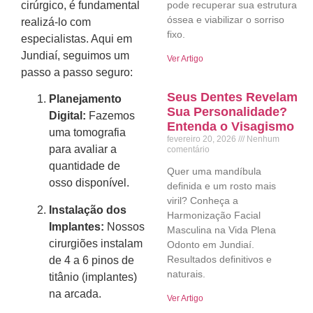
cirúrgico, é fundamental
pode recuperar sua estrutura
óssea e viabilizar o sorriso
realizá-lo com
fixo.
especialistas. Aqui em
Jundiaí, seguimos um
Ver Artigo
passo a passo seguro:
Seus Dentes Revelam
Planejamento
Sua Personalidade?
Digital:
Fazemos
Entenda o Visagismo
uma tomografia
fevereiro 20, 2026
Nenhum
para avaliar a
comentário
quantidade de
Quer uma mandíbula
osso disponível.
definida e um rosto mais
viril? Conheça a
Instalação dos
Harmonização Facial
Implantes:
Nossos
Masculina na Vida Plena
cirurgiões instalam
Odonto em Jundiaí.
Resultados definitivos e
de 4 a 6 pinos de
naturais.
titânio (implantes)
na arcada.
Ver Artigo