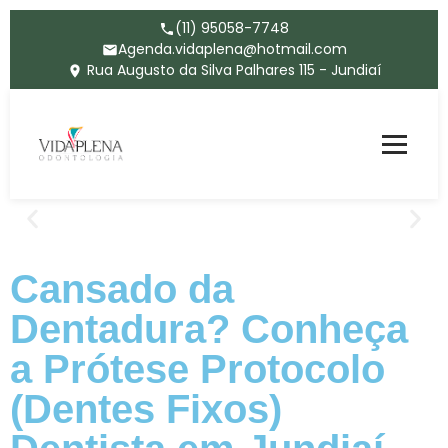
(11) 95058-7748
Agenda.vidaplena@hotmail.com
Rua Augusto da Silva Palhares 115 - Jundiaí
Cansado da
Dentadura? Conheça
a Prótese Protocolo
(Dentes Fixos)