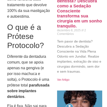
dentista? Descubra
tratamento que devolve
como a Sedação
Consciente
100% da sua mastigação
transforma sua
e autoestima.
cirurgia em um sonho
O que é a
tranquilo.
dezembro 8, 2025
2
Prótese
Comentários
Tem pavor de dentista?
Protocolo?
Descubra a Sedação
Consciente na Vida Plena
Odonto em Jundiaí. Realize
Diferente da dentadura
implantes, extração de siso e
comum, que se apoia
cirurgias dormindo, sem dor
apenas na gengiva (e
e sem traumas.
por isso machuca e
solta), o Protocolo é uma
Ver Artigo
prótese total
parafusada
sobre implantes
dentários
.
Ela é fixa. Não sai para