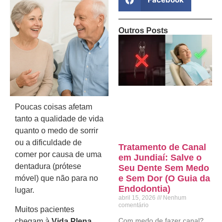
Outros Posts
Poucas coisas afetam
tanto a qualidade de vida
quanto o medo de sorrir
ou a dificuldade de
Tratamento de Canal
comer por causa de uma
em Jundiaí: Salve o
dentadura (prótese
Seu Dente Sem Medo
e Sem Dor (O Guia da
móvel) que não para no
Endodontia)
lugar.
abril 15, 2026
Nenhum
comentário
Muitos pacientes
Com medo de fazer canal?
chegam à
Vida Plena