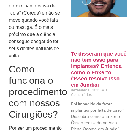
dormir, não precisa de
“cola” (Corega) e não se
move quando você fala
ou mastiga. É o mais
próximo que a ciência
consegue chegar de ter
seus dentes naturais de
Te disseram que você
volta.
não tem osso para
Implantes? Entenda
Como
como o Enxerto
funciona o
Ósseo resolve isso
em Jundiaí
procedimento
dezembro 6, 2025
3
Comentários
com nossos
Foi impedido de fazer
implantes por falta de osso?
Cirurgiões?
Descubra como o Enxerto
Ósseo realizado na Vida
Por ser um procedimento
Plena Odonto em Jundiaí