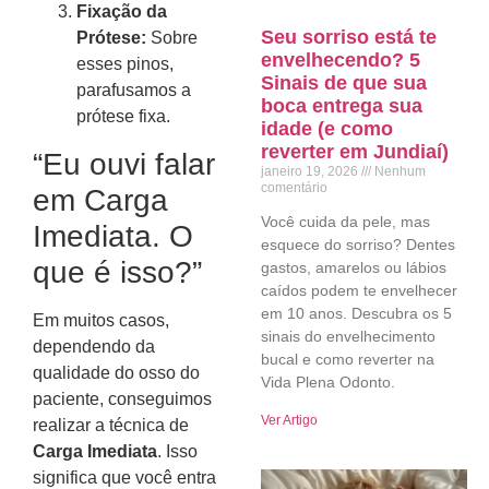
Fixação da
Seu sorriso está te
Prótese:
Sobre
envelhecendo? 5
esses pinos,
Sinais de que sua
parafusamos a
boca entrega sua
prótese fixa.
idade (e como
reverter em Jundiaí)
“Eu ouvi falar
janeiro 19, 2026
Nenhum
comentário
em Carga
Você cuida da pele, mas
Imediata. O
esquece do sorriso? Dentes
que é isso?”
gastos, amarelos ou lábios
caídos podem te envelhecer
em 10 anos. Descubra os 5
Em muitos casos,
sinais do envelhecimento
dependendo da
bucal e como reverter na
qualidade do osso do
Vida Plena Odonto.
paciente, conseguimos
Ver Artigo
realizar a técnica de
Carga Imediata
. Isso
significa que você entra