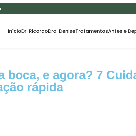
m
Início
Dr. Ricardo
Dra. Denise
Tratamentos
Antes e De
na boca, e agora? 7 Cui
ação rápida