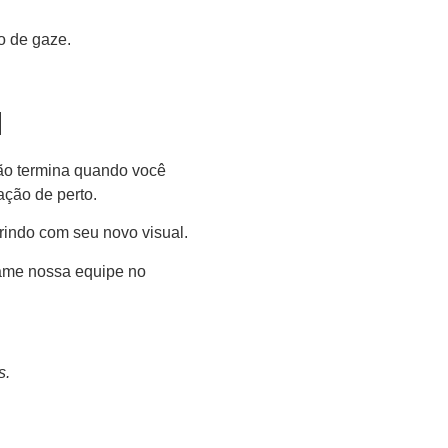
o de gaze.
l
ão termina quando você
ção de perto.
rrindo com seu novo visual.
me nossa equipe no
s.