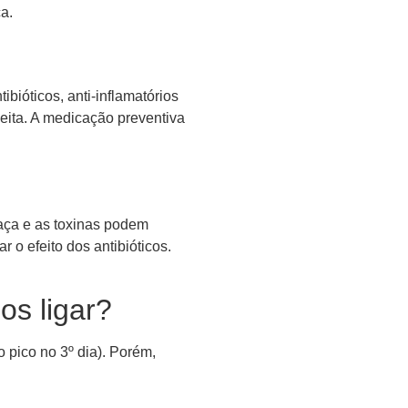
a.
bióticos, anti-inflamatórios
ceita. A medicação preventiva
maça e as toxinas podem
r o efeito dos antibióticos.
os ligar?
o pico no 3º dia). Porém,