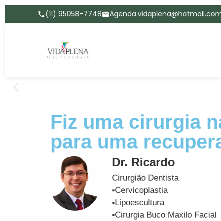
(11) 95058-7748
Agenda.vidaplena@hotmail.co
Fiz uma cirurgia 
para uma recuper
Dr. Ricardo
Cirurgião Dentista
▪️Cervicoplastia
▪️Lipoescultura
▪️Cirurgia Buco Maxilo Facial