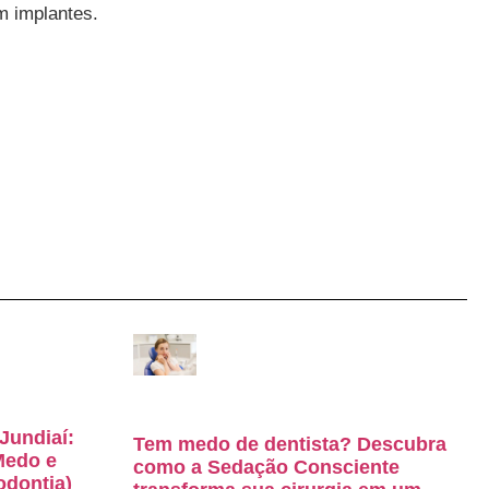
m implantes.
Jundiaí:
Tem medo de dentista? Descubra
Medo e
como a Sedação Consciente
odontia)