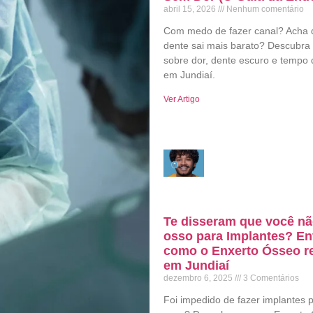
abril 15, 2026
Nenhum comentário
Com medo de fazer canal? Acha 
dente sai mais barato? Descubra
sobre dor, dente escuro e tempo 
em Jundiaí.
Ver Artigo
Te disseram que você n
osso para Implantes? E
como o Enxerto Ósseo re
em Jundiaí
dezembro 6, 2025
3 Comentários
Foi impedido de fazer implantes p