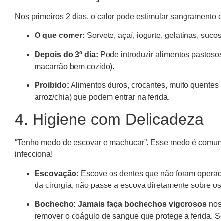
Nos primeiros 2 dias, o calor pode estimular sangramento 
O que comer:
Sorvete, açaí, iogurte, gelatinas, sucos
Depois do 3º dia:
Pode introduzir alimentos pastoso
macarrão bem cozido).
Proibido:
Alimentos duros, crocantes, muito quente
arroz/chia) que podem entrar na ferida.
4. Higiene com Delicadeza
“Tenho medo de escovar e machucar”. Esse medo é comum
infecciona!
Escovação:
Escove os dentes que não foram operad
da cirurgia, não passe a escova diretamente sobre os
Bochecho:
Jamais faça bochechos vigorosos
nos
remover o coágulo de sangue que protege a ferida. 