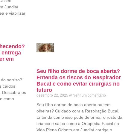
 Ósseo
em Jundiaí
a e viabilizar
elhecendo?
 entrega
ter em
Seu filho dorme de boca aberta?
o
Entenda os riscos do Respirador
 do sorriso?
Bucal e como evitar cirurgias no
s caídos
futuro
. Descubra os
dezembro 22, 2025
Nenhum comentário
l e como
Seu filho dorme de boca aberta ou tem
olheiras? Cuidado com a Respiração Bucal.
Entenda como isso pode deformar o rosto da
criança e saiba como a Ortopedia Facial na
Vida Plena Odonto em Jundiaí corrige o