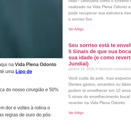
osso? Descubra como o Enxerto
realizado na Vida Plena Odonto 
pode recuperar sua estrutura ósse
o sorriso fixo.
Ver Artigo
Seu sorriso está te env
5 Sinais de que sua boca
sua idade (e como rever
Jundiaí)
aqui na
Vida Plena Odonto
janeiro 19, 2026
Nenhum comentári
até uma
Lipo de
Você cuida da pele, mas esquece
Dentes gastos, amarelos ou lábio
ca do nosso cirurgião e 50%
podem te envelhecer em 10 anos
5 sinais do envelhecimento buca
reverter na Vida Plena Odonto.
m dor e voltes à rotina o
Ver Artigo
as regras de ouro do pós-