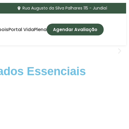
Rua Augusto da Silva Palhares 115 - Jundiaí
pois
Portal VidaPlena
Agendar Avaliação
dados Essenciais