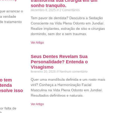
transforma sua cirurgia em um
sonho tranquilo.
dezembro 8, 2025
2 Comentários
que arrancar o
 a verdade
Tem pavor de dentista? Descubra a Sedação
de tratamento
Consciente na Vida Plena Odonto em Jundiaí.
Realize implantes, extração de siso e cirurgias
dormindo, sem dor e sem traumas.
Ver Artigo
Seus Dentes Revelam Sua
Personalidade? Entenda o
Visagismo
fevereiro 20, 2026
Nenhum comentário
ão tem
Quer uma mandíbula definida e um rosto mais
ntenda
viril? Conheça a Harmonização Facial
solve isso
Masculina na Vida Plena Odonto em Jundiaí.
Resultados definitivos e naturais.
Ver Artigo
or falta de