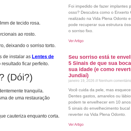
Foi impedido de fazer implantes p
osso? Descubra como o Enxerto
realizado na Vida Plena Odonto 
3mm de tecido rosa.
pode recuperar sua estrutura ósse
o sorriso fixo.
cionais ao rosto.
Ver Artigo
o, deixando o sorriso torto.
Seu sorriso está te env
s de instalar as
Lentes de
5 Sinais de que sua boca
esultado ficar perfeito.
sua idade (e como rever
? (Dói?)
Jundiaí)
janeiro 19, 2026
Nenhum comentári
Você cuida da pele, mas esquece
entemente tranquila.
Dentes gastos, amarelos ou lábio
esma de uma restauração
podem te envelhecer em 10 anos
5 sinais do envelhecimento buca
reverter na Vida Plena Odonto.
 que cauteriza enquanto corta.
Ver Artigo