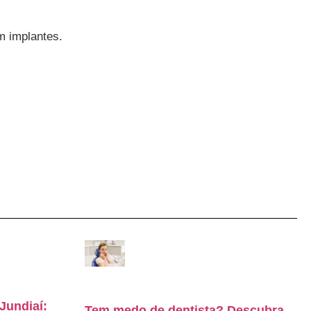
m implantes.
Jundiaí:
Tem medo de dentista? Descubra