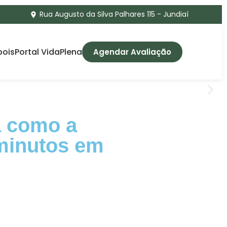
Rua Augusto da Silva Palhares 115 - Jundiaí
pois
Portal VidaPlena
Agendar Avaliação
a como a
minutos em