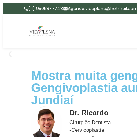
(11) 95058-7748
Agenda.vidaplena@hotmail.co
Mostra muita geng
Gengivoplastia a
Jundiaí
Dr. Ricardo
Cirurgião Dentista
▪️Cervicoplastia