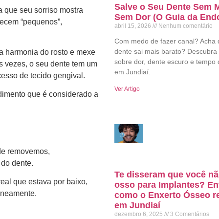
Salve o Seu Dente Sem 
a que seu sorriso mostra
Sem Dor (O Guia da End
recem “pequenos”,
abril 15, 2026
Nenhum comentário
Com medo de fazer canal? Acha 
dente sai mais barato? Descubra
a a harmonia do rosto e mexe
sobre dor, dente escuro e tempo 
as vezes, o seu dente tem um
em Jundiaí.
esso de tecido gengival.
Ver Artigo
dimento que é considerado a
nde removemos,
 do dente.
Te disseram que você n
eal que estava por baixo,
osso para Implantes? E
taneamente.
como o Enxerto Ósseo re
em Jundiaí
dezembro 6, 2025
3 Comentários