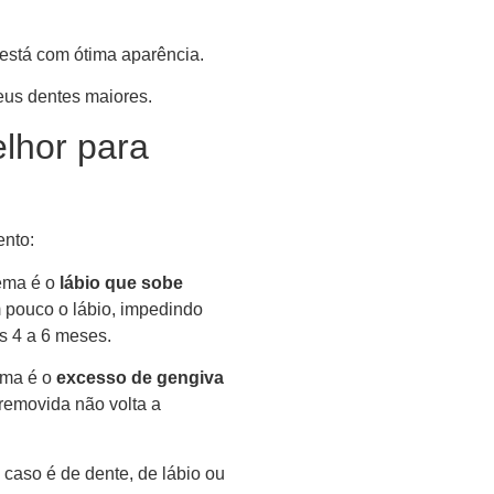
 está com ótima aparência.
eus dentes maiores.
elhor para
ento:
ema é o
lábio que sobe
m pouco o lábio, impedindo
as 4 a 6 meses.
ema é o
excesso de gengiva
 removida não volta a
caso é de dente, de lábio ou