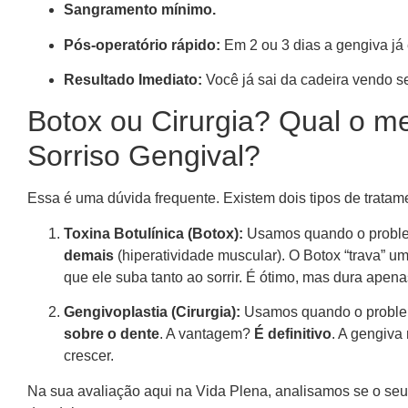
Sangramento mínimo.
Pós-operatório rápido:
Em 2 ou 3 dias a gengiva já
Resultado Imediato:
Você já sai da cadeira vendo s
Botox ou Cirurgia? Qual o m
Sorriso Gengival?
Essa é uma dúvida frequente. Existem dois tipos de tratam
Toxina Botulínica (Botox):
Usamos quando o probl
demais
(hiperatividade muscular). O Botox “trava” u
que ele suba tanto ao sorrir. É ótimo, mas dura apen
Gengivoplastia (Cirurgia):
Usamos quando o probl
sobre o dente
. A vantagem?
É definitivo
. A gengiva
crescer.
Na sua avaliação aqui na Vida Plena, analisamos se o seu 