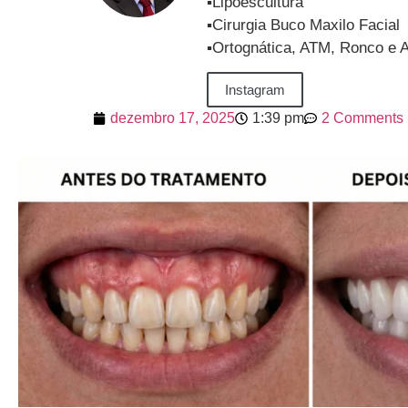
▪️Lipoescultura
▪️Cirurgia Buco Maxilo Facial
▪️Ortognática, ATM, Ronco e 
Instagram
dezembro 17, 2025
1:39 pm
2 Comments