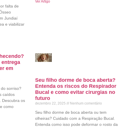
Ver Artigo
or falta de
 Ósseo
em Jundiaí
a e viabilizar
elhecendo?
 entrega
ter em
Seu filho dorme de boca aberta?
o
Entenda os riscos do Respirador
 do sorriso?
Bucal e como evitar cirurgias no
s caídos
futuro
. Descubra os
dezembro 22, 2025
Nenhum comentário
l e como
Seu filho dorme de boca aberta ou tem
olheiras? Cuidado com a Respiração Bucal.
Entenda como isso pode deformar o rosto da