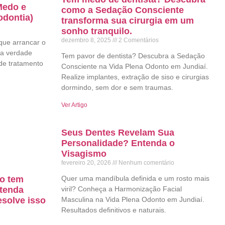
Medo e
como a Sedação Consciente
odontia)
transforma sua cirurgia em um
sonho tranquilo.
dezembro 8, 2025
2 Comentários
que arrancar o
 a verdade
Tem pavor de dentista? Descubra a Sedação
de tratamento
Consciente na Vida Plena Odonto em Jundiaí.
Realize implantes, extração de siso e cirurgias
dormindo, sem dor e sem traumas.
Ver Artigo
Seus Dentes Revelam Sua
Personalidade? Entenda o
Visagismo
fevereiro 20, 2026
Nenhum comentário
ão tem
Quer uma mandíbula definida e um rosto mais
ntenda
viril? Conheça a Harmonização Facial
solve isso
Masculina na Vida Plena Odonto em Jundiaí.
Resultados definitivos e naturais.