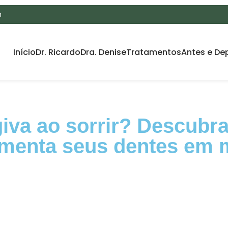
m
Início
Dr. Ricardo
Dra. Denise
Tratamentos
Antes e De
iva ao sorrir? Descubr
umenta seus dentes em 