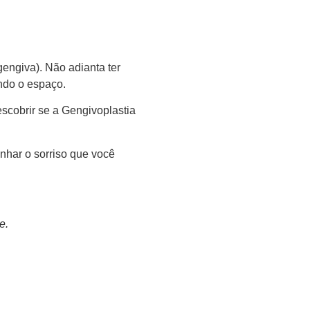
(gengiva). Não adianta ter
ndo o espaço.
escobrir se a Gengivoplastia
har o sorriso que você
e.