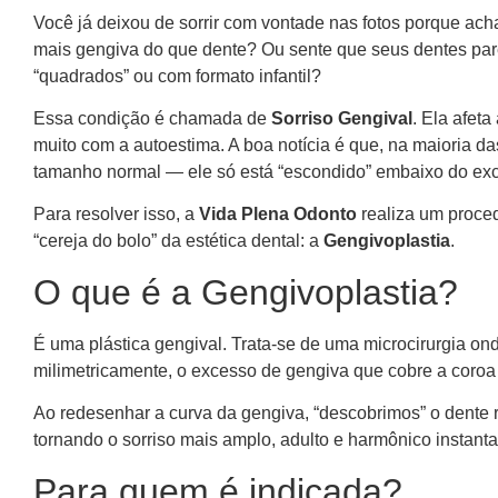
Você já deixou de sorrir com vontade nas fotos porque ach
mais gengiva do que dente? Ou sente que seus dentes pa
“quadrados” ou com formato infantil?
Essa condição é chamada de
Sorriso Gengival
. Ela afet
muito com a autoestima. A boa notícia é que, na maioria d
tamanho normal — ele só está “escondido” embaixo do exc
Para resolver isso, a
Vida Plena Odonto
realiza um proce
“cereja do bolo” da estética dental: a
Gengivoplastia
.
O que é a Gengivoplastia?
É uma plástica gengival. Trata-se de uma microcirurgia o
milimetricamente, o excesso de gengiva que cobre a coroa
Ao redesenhar a curva da gengiva, “descobrimos” o dente r
tornando o sorriso mais amplo, adulto e harmônico instan
Para quem é indicada?