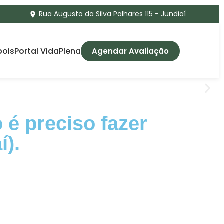
Rua Augusto da Silva Palhares 115 - Jundiaí
pois
Portal VidaPlena
Agendar Avaliação
é preciso fazer
í).