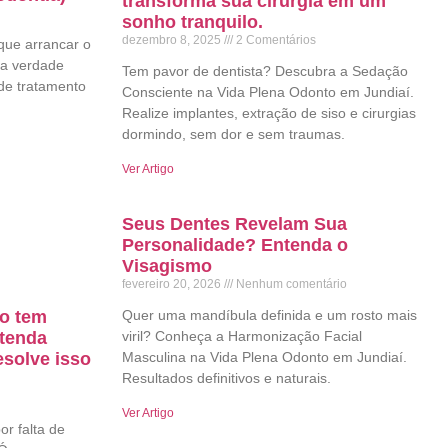
transforma sua cirurgia em um
sonho tranquilo.
dezembro 8, 2025
2 Comentários
que arrancar o
 a verdade
Tem pavor de dentista? Descubra a Sedação
de tratamento
Consciente na Vida Plena Odonto em Jundiaí.
Realize implantes, extração de siso e cirurgias
dormindo, sem dor e sem traumas.
Ver Artigo
Seus Dentes Revelam Sua
Personalidade? Entenda o
Visagismo
fevereiro 20, 2026
Nenhum comentário
ão tem
Quer uma mandíbula definida e um rosto mais
ntenda
viril? Conheça a Harmonização Facial
solve isso
Masculina na Vida Plena Odonto em Jundiaí.
Resultados definitivos e naturais.
Ver Artigo
or falta de