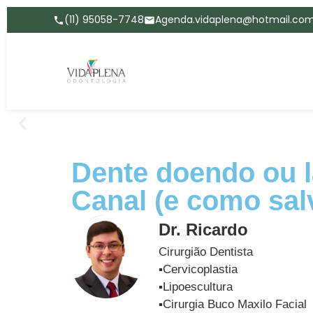
(11) 95058-7748
Agenda.vidaplena@hotmail.co
Dente doendo ou l
Canal (e como sal
Dr. Ricardo
Cirurgião Dentista
▪️Cervicoplastia
▪️Lipoescultura
▪️Cirurgia Buco Maxilo Facial