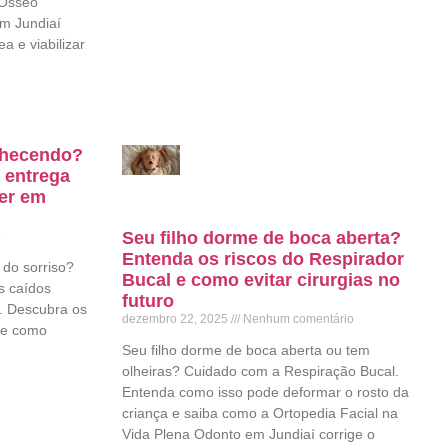
 Ósseo
em Jundiaí
a e viabilizar
elhecendo?
 entrega
ter em
Seu filho dorme de boca aberta?
o
Entenda os riscos do Respirador
 do sorriso?
Bucal e como evitar cirurgias no
s caídos
futuro
. Descubra os
dezembro 22, 2025
Nenhum comentário
l e como
Seu filho dorme de boca aberta ou tem
olheiras? Cuidado com a Respiração Bucal.
Entenda como isso pode deformar o rosto da
criança e saiba como a Ortopedia Facial na
Vida Plena Odonto em Jundiaí corrige o