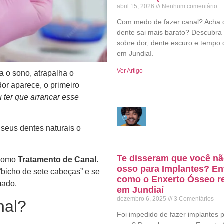
abril 15, 2026
Nenhum comentário
Com medo de fazer canal? Acha 
dente sai mais barato? Descubra
sobre dor, dente escuro e tempo 
em Jundiaí.
Ver Artigo
a o sono, atrapalha o
or aparece, o primeiro
 ter que arrancar esse
r seus dentes naturais o
Te disseram que você n
 como
Tratamento de Canal
.
osso para Implantes? E
“bicho de sete cabeças” e se
como o Enxerto Ósseo re
mado.
em Jundiaí
dezembro 6, 2025
3 Comentários
nal?
Foi impedido de fazer implantes p