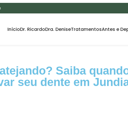
m
Início
Dr. Ricardo
Dra. Denise
Tratamentos
Antes e De
atejando? Saiba quando 
var seu dente em Jundia