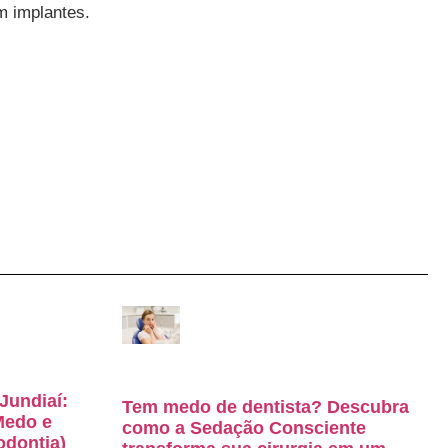
m implantes.
Jundiaí:
Tem medo de dentista? Descubra
Medo e
como a Sedação Consciente
odontia)