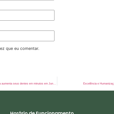
ez que eu comentar.
Mostra muita gengiva ao sorrir? Descubra como a Gengivoplastia aumenta seus dentes em minutos em Jundiaí
Excelência e Humanização
Horário de Funcionamento