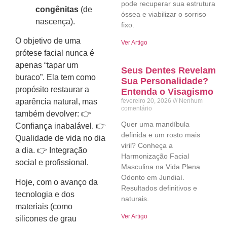
pode recuperar sua estrutura
congênitas
(de
óssea e viabilizar o sorriso
nascença).
fixo.
O objetivo de uma
Ver Artigo
prótese facial nunca é
apenas “tapar um
Seus Dentes Revelam
buraco”. Ela tem como
Sua Personalidade?
propósito restaurar a
Entenda o Visagismo
fevereiro 20, 2026
Nenhum
aparência natural, mas
comentário
também devolver: 👉
Quer uma mandíbula
Confiança inabalável. 👉
definida e um rosto mais
Qualidade de vida no dia
viril? Conheça a
a dia. 👉 Integração
Harmonização Facial
social e profissional.
Masculina na Vida Plena
Odonto em Jundiaí.
Hoje, com o avanço da
Resultados definitivos e
tecnologia e dos
naturais.
materiais (como
Ver Artigo
silicones de grau