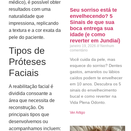
médico), é possível obter
resultados com uma
Seu sorriso está te
envelhecendo? 5
naturalidade que
Sinais de que sua
impressiona, replicando
boca entrega sua
a textura e a cor exata da
idade (e como
pele do paciente.
reverter em Jundiaí)
janeiro 19, 2026
Nenhum
Tipos de
comentário
Próteses
Você cuida da pele, mas
esquece do sorriso? Dentes
Faciais
gastos, amarelos ou lábios
caídos podem te envelhecer
em 10 anos. Descubra os 5
A reabilitação facial é
sinais do envelhecimento
dividida consoante a
bucal e como reverter na
área que necessita de
Vida Plena Odonto.
reconstrução. Os
Ver Artigo
principais tipos que
desenvolvemos ou
acompanhamos incluem: