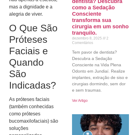
dentista? Descubra
mas a dignidade e a
como a Sedação
Consciente
alegria de viver.
transforma sua
O Que São
cirurgia em um sonho
tranquilo.
Próteses
dezembro 8, 2025
2
Comentários
Faciais e
Tem pavor de dentista?
Descubra a Sedação
Quando
Consciente na Vida Plena
São
Odonto em Jundiaí. Realize
implantes, extração de siso e
Indicadas?
cirurgias dormindo, sem dor
e sem traumas.
As próteses faciais
Ver Artigo
(também conhecidas
como próteses
bucomaxilofaciais) são
soluções