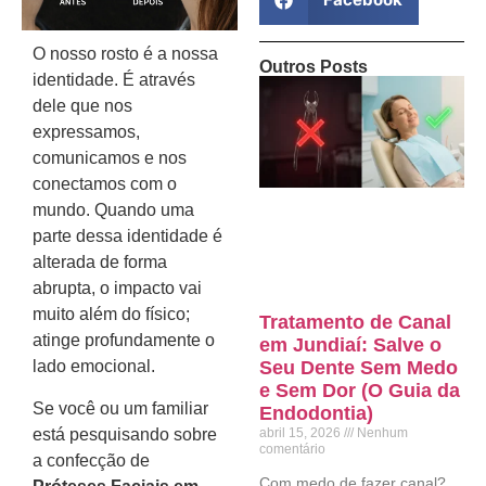
O nosso rosto é a nossa
Outros Posts
identidade. É através
dele que nos
expressamos,
comunicamos e nos
conectamos com o
mundo. Quando uma
parte dessa identidade é
alterada de forma
abrupta, o impacto vai
muito além do físico;
Tratamento de Canal
atinge profundamente o
em Jundiaí: Salve o
Seu Dente Sem Medo
lado emocional.
e Sem Dor (O Guia da
Se você ou um familiar
Endodontia)
está pesquisando sobre
abril 15, 2026
Nenhum
comentário
a confecção de
Com medo de fazer canal?