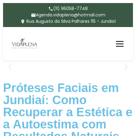
(11) 95058-7748
Agenda.vidaplena@hotmail.com
Rua Augusto da Silva Palhares 115 - Jundiaí
Próteses Faciais em
Jundiaí: Como
Recuperar a Estética e
a Autoestima com