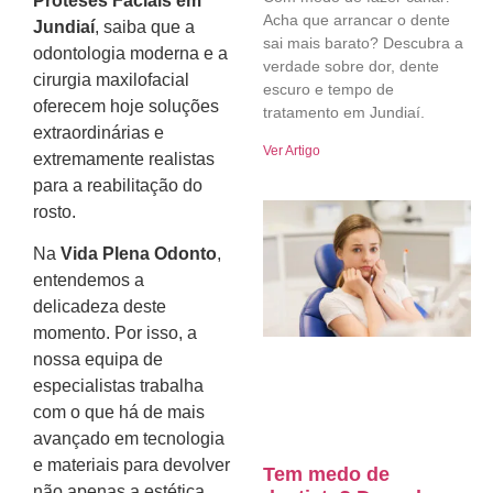
Próteses Faciais em
Acha que arrancar o dente
Jundiaí
, saiba que a
sai mais barato? Descubra a
odontologia moderna e a
verdade sobre dor, dente
cirurgia maxilofacial
escuro e tempo de
oferecem hoje soluções
tratamento em Jundiaí.
extraordinárias e
Ver Artigo
extremamente realistas
para a reabilitação do
rosto.
Na
Vida Plena Odonto
,
entendemos a
delicadeza deste
momento. Por isso, a
nossa equipa de
especialistas trabalha
com o que há de mais
avançado em tecnologia
e materiais para devolver
Tem medo de
não apenas a estética,