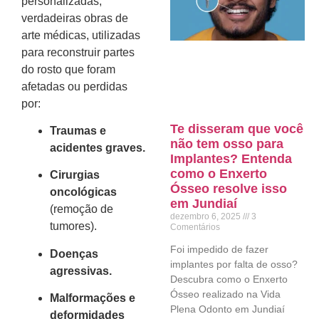
personalizadas,
verdadeiras obras de
arte médicas, utilizadas
para reconstruir partes
do rosto que foram
afetadas ou perdidas
por:
Te disseram que você
Traumas e
não tem osso para
acidentes graves.
Implantes? Entenda
como o Enxerto
Cirurgias
Ósseo resolve isso
oncológicas
em Jundiaí
(remoção de
dezembro 6, 2025
3
tumores).
Comentários
Foi impedido de fazer
Doenças
implantes por falta de osso?
agressivas.
Descubra como o Enxerto
Ósseo realizado na Vida
Malformações e
Plena Odonto em Jundiaí
deformidades