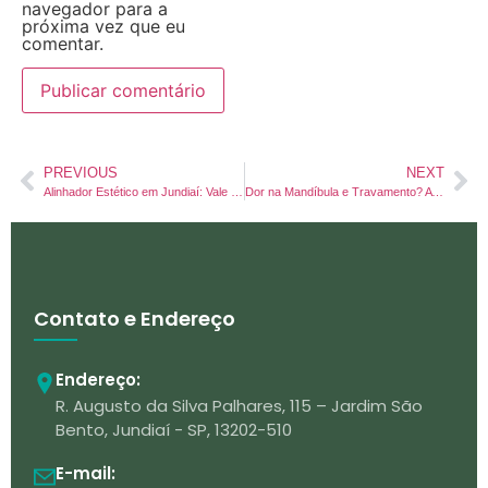
navegador para a
próxima vez que eu
comentar.
PREVIOUS
NEXT
Alinhador Estético em Jundiaí: Vale a Pena? Veja Como Funciona e Quanto Custa
Dor na Mandíbula e Travamento? A Artroscopia de ATM em Jundiaí é a Solução Definitiva (Sem Cirurgia Aberta)
Contato e Endereço
Endereço:
R. Augusto da Silva Palhares, 115 – Jardim São
Bento, Jundiaí - SP, 13202-510
E-mail: