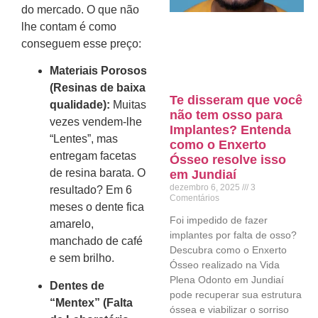
do mercado. O que não
lhe contam é como
conseguem esse preço:
Materiais Porosos
(Resinas de baixa
Te disseram que você
qualidade):
Muitas
não tem osso para
vezes vendem-lhe
Implantes? Entenda
“Lentes”, mas
como o Enxerto
entregam facetas
Ósseo resolve isso
de resina barata. O
em Jundiaí
dezembro 6, 2025
3
resultado? Em 6
Comentários
meses o dente fica
Foi impedido de fazer
amarelo,
implantes por falta de osso?
manchado de café
Descubra como o Enxerto
e sem brilho.
Ósseo realizado na Vida
Plena Odonto em Jundiaí
Dentes de
pode recuperar sua estrutura
“Mentex” (Falta
óssea e viabilizar o sorriso