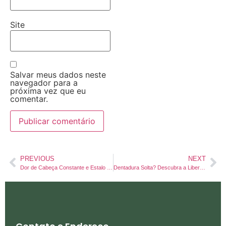
Site
Salvar meus dados neste
navegador para a
próxima vez que eu
comentar.
PREVIOUS
NEXT
Dor de Cabeça Constante e Estalo no Maxilar? A Culpa Pode Ser da ATM (E Como Tratar em Jundiaí)
Dentadura Solta? Descubra a Liberdade dos Dentes Fixos com Implantes em Jundiaí