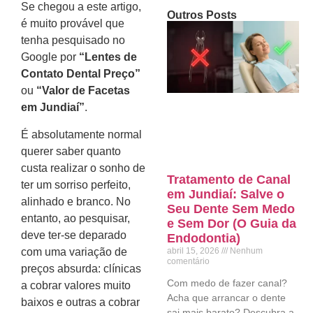
Se chegou a este artigo,
Outros Posts
é muito provável que
tenha pesquisado no
Google por
“Lentes de
Contato Dental Preço”
ou
“Valor de Facetas
em Jundiaí”
.
É absolutamente normal
querer saber quanto
custa realizar o sonho de
Tratamento de Canal
ter um sorriso perfeito,
em Jundiaí: Salve o
alinhado e branco. No
Seu Dente Sem Medo
entanto, ao pesquisar,
e Sem Dor (O Guia da
deve ter-se deparado
Endodontia)
com uma variação de
abril 15, 2026
Nenhum
comentário
preços absurda: clínicas
Com medo de fazer canal?
a cobrar valores muito
Acha que arrancar o dente
baixos e outras a cobrar
sai mais barato? Descubra a