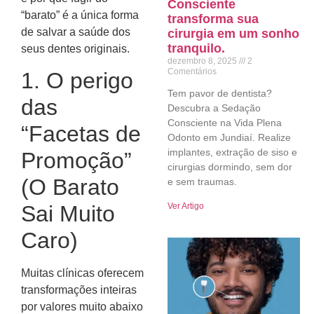
Consciente
“barato” é a única forma
transforma sua
de salvar a saúde dos
cirurgia em um sonho
tranquilo.
seus dentes originais.
dezembro 8, 2025
2
Comentários
1. O perigo
Tem pavor de dentista?
das
Descubra a Sedação
Consciente na Vida Plena
“Facetas de
Odonto em Jundiaí. Realize
implantes, extração de siso e
Promoção”
cirurgias dormindo, sem dor
(O Barato
e sem traumas.
Ver Artigo
Sai Muito
Caro)
Muitas clínicas oferecem
transformações inteiras
por valores muito abaixo