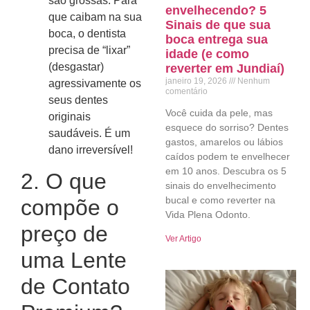
são grossas. Para
envelhecendo? 5
que caibam na sua
Sinais de que sua
boca, o dentista
boca entrega sua
precisa de “lixar”
idade (e como
(desgastar)
reverter em Jundiaí)
janeiro 19, 2026
Nenhum
agressivamente os
comentário
seus dentes
Você cuida da pele, mas
originais
esquece do sorriso? Dentes
saudáveis. É um
gastos, amarelos ou lábios
dano irreversível!
caídos podem te envelhecer
em 10 anos. Descubra os 5
2. O que
sinais do envelhecimento
bucal e como reverter na
compõe o
Vida Plena Odonto.
preço de
Ver Artigo
uma Lente
de Contato