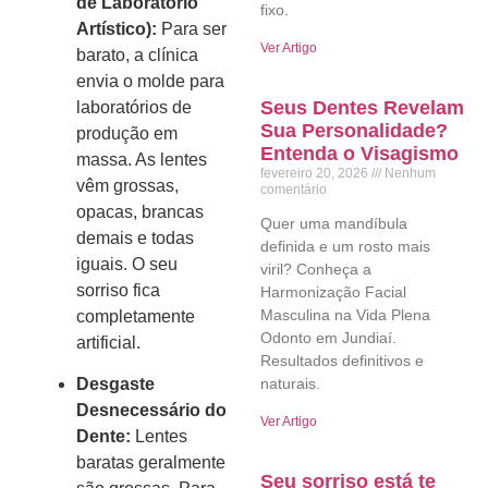
de Laboratório
fixo.
Artístico):
Para ser
Ver Artigo
barato, a clínica
envia o molde para
Seus Dentes Revelam
laboratórios de
Sua Personalidade?
produção em
Entenda o Visagismo
massa. As lentes
fevereiro 20, 2026
Nenhum
vêm grossas,
comentário
opacas, brancas
Quer uma mandíbula
demais e todas
definida e um rosto mais
iguais. O seu
viril? Conheça a
sorriso fica
Harmonização Facial
Masculina na Vida Plena
completamente
Odonto em Jundiaí.
artificial.
Resultados definitivos e
Desgaste
naturais.
Desnecessário do
Ver Artigo
Dente:
Lentes
baratas geralmente
Seu sorriso está te