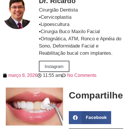
Dr. Ricardo
Cirurgião Dentista
▪️Cervicoplastia
▪️Lipoescultura
▪️Cirurgia Buco Maxilo Facial
▪️Ortognática, ATM, Ronco e Apnéia do
Sono, Deformidade Facial e
Reabilitação bucal com implantes.
Instagram
março 8, 2026
11:55 am
No Comments
Compartilhe
Facebook