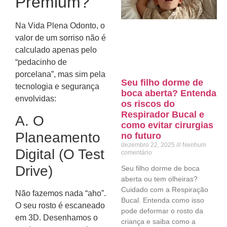
Premium?
Na Vida Plena Odonto, o
valor de um sorriso não é
calculado apenas pelo
“pedacinho de
porcelana”, mas sim pela
Seu filho dorme de
tecnologia e segurança
boca aberta? Entenda
envolvidas:
os riscos do
Respirador Bucal e
A. O
como evitar cirurgias
Planeamento
no futuro
dezembro 22, 2025
Nenhum
Digital (O Test
comentário
Drive)
Seu filho dorme de boca
aberta ou tem olheiras?
Cuidado com a Respiração
Não fazemos nada “aho”.
Bucal. Entenda como isso
O seu rosto é escaneado
pode deformar o rosto da
em 3D. Desenhamos o
criança e saiba como a