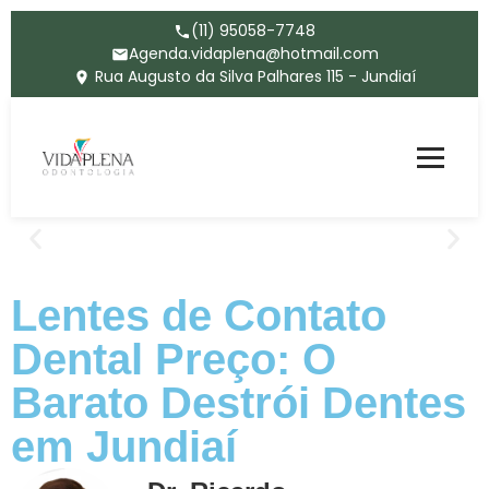
(11) 95058-7748
Agenda.vidaplena@hotmail.com
Rua Augusto da Silva Palhares 115 - Jundiaí
Lentes de Contato
Dental Preço: O
Barato Destrói Dentes
em Jundiaí